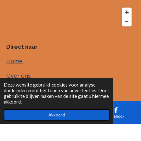
Direct naar
Home
Over ons
Deze website gebruikt cookies voor analyse-
Onze dirigent
doeleinden en/of het tonen van advertenties. Door
gebruik te blijven maken van de site gaat u hiermee
akkoord.
Repertoire
Akkoord
E-mailadres
Kaart
Facebook
Agenda
Contact