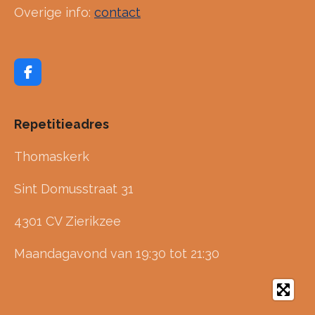
Overige info:
contact
F
a
c
e
Repetitieadres
b
o
o
Thomaskerk
k
Sint Domusstraat 31
4301 CV Zierikzee
Maandagavond van 19:30 tot 21:30