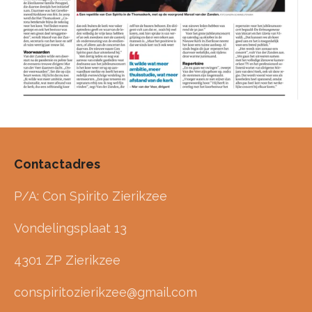
Contactadres
P/A: Con Spirito Zierikzee
Vondelingsplaat 13
4301 ZP Zierikzee
conspiritozierikzee@gmail.com