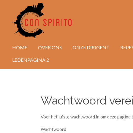
Ga
direct
naar
de
hoofdinhoud
HOME
OVER ONS
ONZE DIRIGENT
REPE
LEDENPAGINA 2
Wachtwoord verei
Voer het juiste wachtwoord in om deze pagina 
Wachtwoord