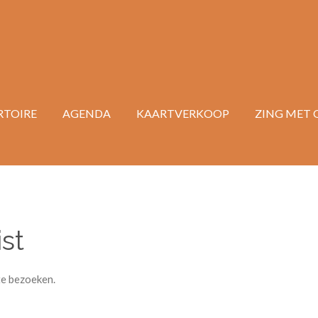
RTOIRE
AGENDA
KAARTVERKOOP
ZING MET 
st
te bezoeken.